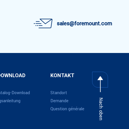
sales@foremount.com
-DOWNLOAD
KONTAKT
atalog-Download
Standort
Nach oben
sanleitung
Demande
Question générale