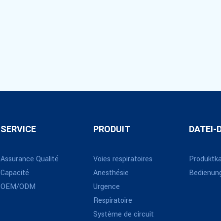
SERVICE
PRODUIT
DATEI
Assurance Qualité
Voies respiratoires
Produktk
Capacité
Anesthésie
Bedienung
OEM/ODM
Urgence
Respiratoire
Système de circuit