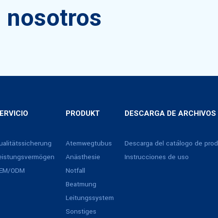
 nosotros
ERVICIO
PRODUKT
DESCARGA DE ARCHIVOS
ualitätssicherung
Atemwegtubus
Descarga del catálogo de pro
eistungsvermögen
Anästhesie
Instrucciones de uso
EM/ODM
Notfall
Beatmung
Leitungssystem
Sonstiges