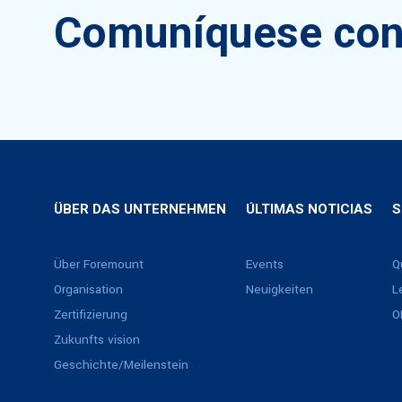
Comuníquese con
ÜBER DAS UNTERNEHMEN
ÚLTIMAS NOTICIAS
S
Über Foremount
Events
Q
Organisation
Neuigkeiten
L
Zertifizierung
O
Zukunfts vision
Geschichte/Meilenstein