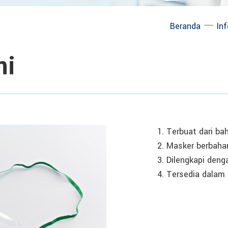
─
Beranda
In
mi
1. Terbuat dari ba
2. Masker berbahan
3. Dilengkapi deng
4. Tersedia dalam