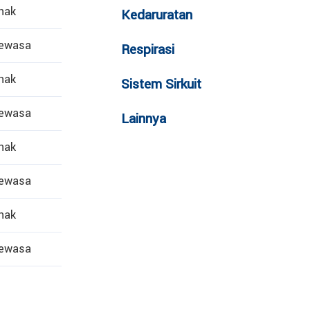
nak
Kedaruratan
ewasa
Respirasi
nak
Sistem Sirkuit
ewasa
Lainnya
nak
ewasa
nak
ewasa