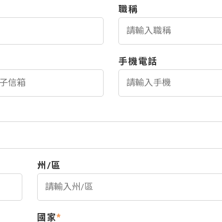
職稱
手機電話
州/區
國家
*