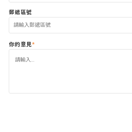
郵遞區號
你的意見
*