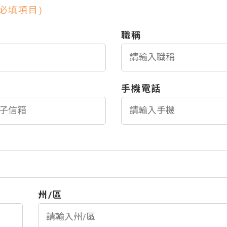
為必填項目)
職稱
手機電話
州/區