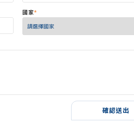
國家
*
確認送出