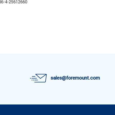
6-4-25612660
sales@foremount.com