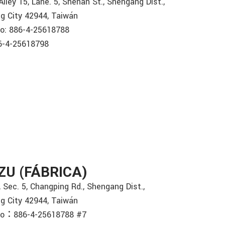
Alley 15, Lane. 5, Shenan St., Shengang Dist.,
g City 42944, Taiwán
o: 886-4-25618788
6-4-25618798
ZU (FÁBRICA)
, Sec. 5, Changping Rd., Shengang Dist.,
g City 42944, Taiwán
no：886-4-25618788 #7