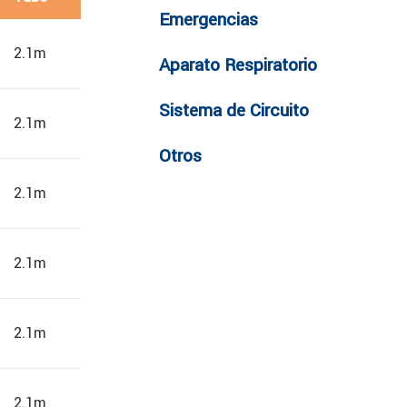
Emergencias
2.1m
Aparato Respiratorio
Sistema de Circuito
2.1m
Otros
2.1m
2.1m
2.1m
2.1m