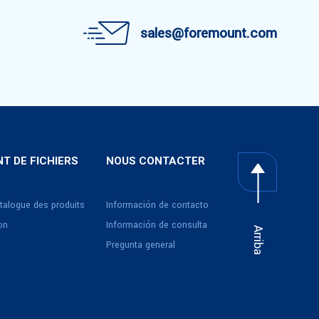
sales@foremount.com
T DE FICHIERS
NOUS CONTACTER
talogue des produits
Información de contacto
ion
Información de consulta
Arriba
Pregunta general