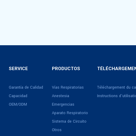
SERVICE
PRODUCTOS
TÉLÉCHARGEMEN
Garantía de Calidad
Vías Respiratorias
Téléchargement du ca
Capacidad
Anestesia
Instructions d’utilisat
OEM/ODM
Emergencias
Aparato Respiratorio
Sistema de Circuito
Otros