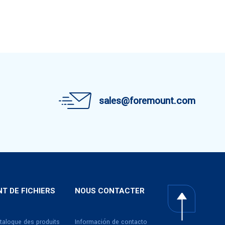
sales@foremount.com
T DE FICHIERS
NOUS CONTACTER
talogue des produits
Información de contacto