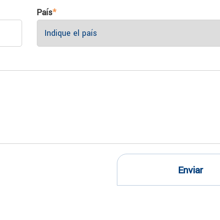
País
*
Enviar