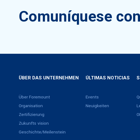
Comuníquese con
ÜBER DAS UNTERNEHMEN
ÚLTIMAS NOTICIAS
S
Über Foremount
Events
Q
Organisation
Neuigkeiten
L
Zertifizierung
O
Zukunfts vision
Geschichte/Meilenstein