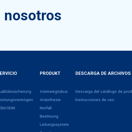
 nosotros
ERVICIO
PRODUKT
DESCARGA DE ARCHIVOS
ualitätssicherung
Atemwegtubus
Descarga del catálogo de pro
eistungsvermögen
Anästhesie
Instrucciones de uso
EM/ODM
Notfall
Beatmung
Leitungssystem