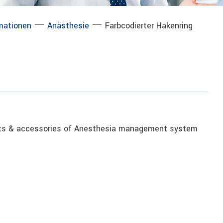
─
─
mationen
Anästhesie
Farbcodierter Hakenring
rts & accessories of Anesthesia management system