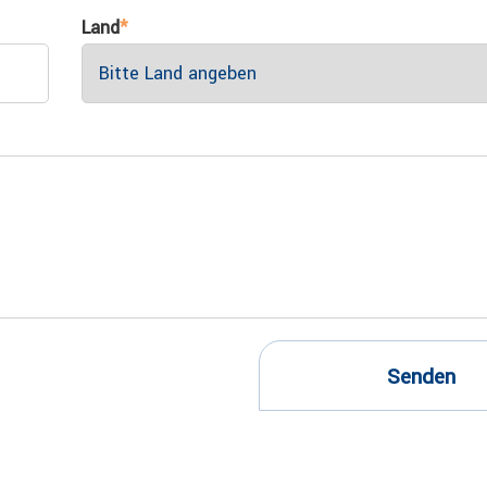
Land
*
Senden